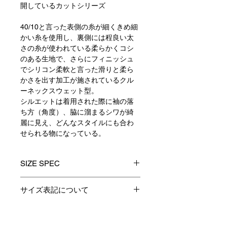
開しているカットシリーズ
40/10
と言った表側の糸が細くきめ細
かい糸を使用し、裏側には程良い太
さの糸が使われている柔らかくコシ
のある生地で、さらにフィニッシュ
でシリコン柔軟と言った滑りと柔ら
かさを出す加工が施されているクル
ーネックスウェット型。
シルエットは着用された際に袖の落
ち方（角度）、脇に溜まるシワが綺
麗に見え、どんなスタイルにも合わ
せられる物になっている。
SIZE SPEC
1
2
3
サイズ表記について
製品のサイズ表記につきましては、
着丈
66
68
70
資材特性やその他生産時の諸条件に