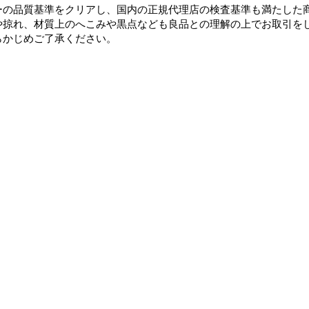
ーの品質基準をクリアし、国内の正規代理店の検査基準も満たした
や掠れ、材質上のへこみや黒点なども良品との理解の上でお取引を
らかじめご了承ください。
お支払い・配送・返品について
プライバシーポリシー
特定商取引法に基
東京都渋谷区松濤1-18-23 TEL 03-6416-8689