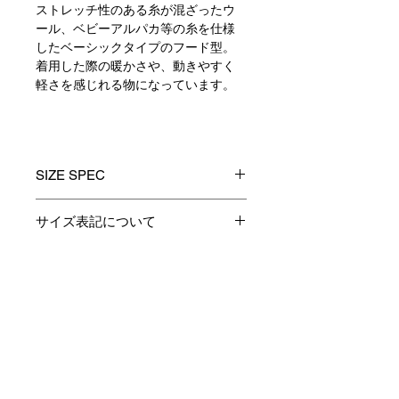
ストレッチ性のある糸が混ざったウ
ール、ベビーアルパカ等の糸を仕様
したベーシックタイプのフード型。
着用した際の暖かさや、動きやすく
軽さを感じれる物になっています。
SIZE SPEC
1
2
3
サイズ表記について
製品のサイズ表記につきましては、
着丈
65
67
69
資材特性やその他生産時の諸条件に
より多少の誤差が生じます。
Contact
身巾
54
56
58
予めご了承くださいますようお願い
申し上げます。
肩巾
44
45.5
47
あくまでも表記は参考としてお考え
お支払い・配送・返品について
下さい。
袖丈
60
62
64