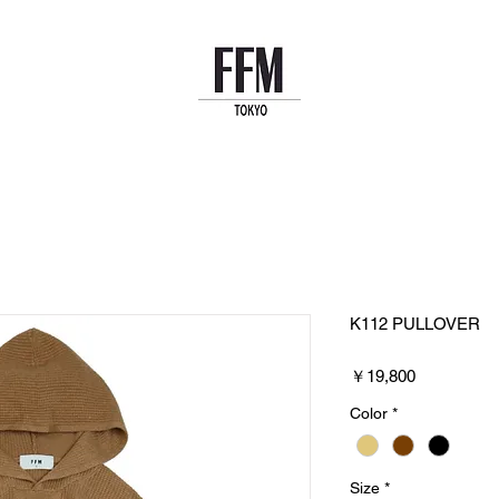
K112 PULLOVER
価
￥19,800
格
Color
*
Size
*