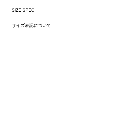
SIZE SPEC
1(S)
2(M)
3(L)
サイズ表記について
製品のサイズ表記につきましては、
着丈
66
68
70
資材特性やその他生産時の諸条件に
より多少の誤差が生じます。
Contact
身巾
58
60
62
予めご了承くださいますようお願い
申し上げます。
肩巾
52
54
56
あくまでも表記は参考としてお考え
お支払い・配送・返品について
下さい。
袖丈
56
58
60
フード
36/28
36/28
36/28
丈/巾
プライバシーポリシー
特定商取引法に基づく表記