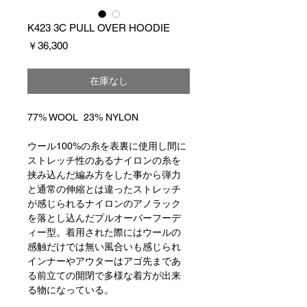
K423 3C PULL OVER HOODIE
価
￥36,300
格
在庫なし
77% WOOL 23% NYLON
ウール100%の糸を表裏に使用し間に
ストレッチ性のあるナイロンの糸を
挟み込んだ編み方をした事から弾力
と通常の伸縮とは違ったストレッチ
が感じられるナイロンのアノラック
を落とし込んだプルオーバーフーデ
ィー型。着用された際にはウールの
感触だけでは無い風合いも感じられ
インナーやアウターはアゴ先まであ
る前立ての開閉で多様な着方が出来
る物になっている。