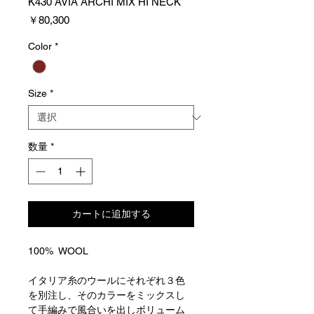
K430 AVIA ARCHI MIX HI NECK
価
￥80,300
格
Color
*
Size
*
数量
*
カートに追加する
100% WOOL
イタリア糸のウールにそれぞれ３色
を別注し、そのカラーをミックスし
て手編みで風合いを出しボリューム