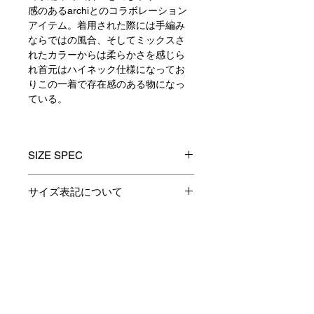
感のあるarchiとのコラボレーション
アイテム。着用された際には手編み
ならではの風合、そしてミックスさ
れたカラーからは柔らかさを感じら
れ首元はハイネック仕様になってお
りこの一着で存在感のある物になっ
ている。
SIZE SPEC
1
2
3
サイズ表記について
製品のサイズ表記につきましては、
着丈
64
66
ー
資材特性やその他生産時の諸条件に
より多少の誤差が生じます。
Contact
身巾
52
54
ー
予めご了承くださいますようお願い
申し上げます。
裄丈
82
85
ー
あくまでも表記は参考としてお考え
お支払い・配送・返品について
下さい。
ﾈｯｸ丈(ｻｲﾄﾞﾈｯｸか
12
12
ー