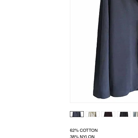
62% COTTON
38% NYLON