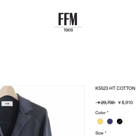
K5523 HT COTTON
通
 ￥29,700 
￥8,910
常
Color
*
価
格
Size
*