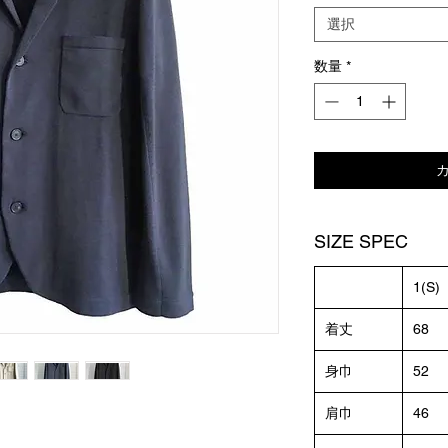
選択
数量
*
SIZE SPEC
1(S)
着丈
68
身巾
52
肩巾
46