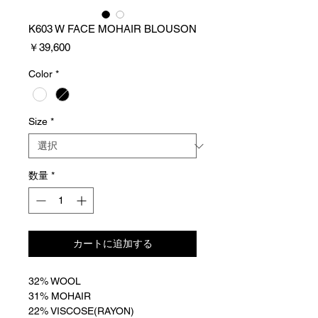
K603 W FACE MOHAIR BLOUSON
価
￥39,600
格
Color
*
Size
*
数量
*
カートに追加する
32% WOOL
31% MOHAIR
22% VISCOSE(RAYON)