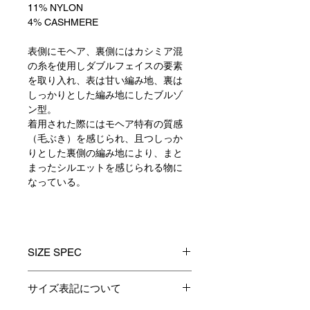
11% NYLON
4% CASHMERE
表側にモヘア、裏側にはカシミア混
の糸を使用しダブルフェイスの要素
を取り入れ、表は甘い編み地、裏は
しっかりとした編み地にしたブルゾ
ン型。
着用された際にはモヘア特有の質感
（毛ぶき）を感じられ、且つしっか
りとした裏側の編み地により、まと
まったシルエットを感じられる物に
なっている。
SIZE SPEC
1(S)
2(M)
3(L)
サイズ表記について