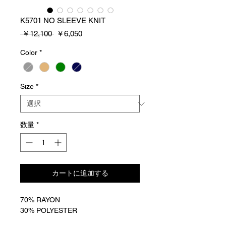
K5701 NO SLEEVE KNIT
通
セ
 ￥12,100 
￥6,050
常
ー
価
ル
Color
*
格
価
格
Size
*
数量
*
カートに追加する
70% RAYON
30% POLYESTER