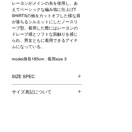
レーヨンがメインの糸を使用し、あ
えてベーシックな編み地に仕上げT
SHIRTSの袖をカットオフした様な肩
が落ちるシルエットにしたノースリ
ーブ型。着用した際にはレーヨンの
ドレープ感とソフトな肌触りを感じ
られ、男女ともに着用できるアイテ
ムになっている。
model身長185cm : 着用size 3
SIZE SPEC
0(XS)
1(S)
2(M)
3(L)
サイズ表記について
製品のサイズ表記につきましては、
着
64
66
68
70
資材特性やその他生産時の諸条件に
丈
より多少の誤差が生じます。
Contact
身
51
53
55
57
予めご了承くださいますようお願い
巾