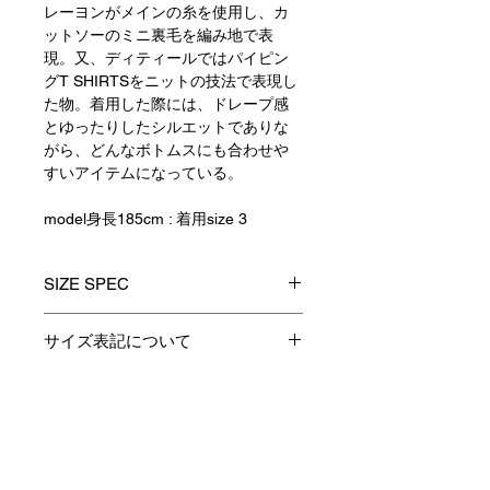
レーヨンがメインの糸を使用し、カ
ットソーのミニ裏毛を編み地で表
現。又、ディティールではパイピン
グT SHIRTSをニットの技法で表現し
た物。着用した際には、ドレープ感
とゆったりしたシルエットでありな
がら、どんなボトムスにも合わせや
すいアイテムになっている。
model身長185cm : 着用size 3
SIZE SPEC
0(XS)
1(S)
2(M)
3(L)
サイズ表記について
製品のサイズ表記につきましては、
資材特性やその他生産時の諸条件に
着
-
66
68
70
より多少の誤差が生じます。
Contact
丈
予めご了承くださいますようお願い
身
-
55
57
59