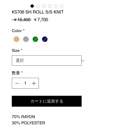
K5706 SH ROLL S/S KNIT
通
セ
 ￥15,400 
￥7,700
常
ー
価
ル
Color
*
格
価
格
Size
*
数量
*
カートに追加する
70% RAYON
30% POLYESTER