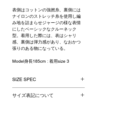
表側はコットンの強撚糸、裏側には
ナイロンのストレッチ糸を使用し編
み地を詰まらせジャージの様な表情
にしたベーシックなクルーネック
型。着用した際には、表はシャリ
感、裏側は弾力感があり、なおかつ
張りのある物になっている。
Model身長185cm : 着用size 3
SIZE SPEC
0
1
2
3
サイズ表記について
製品のサイズ表記につきましては、
着丈
ー
65
67
69
資材特性やその他生産時の諸条件に
より多少の誤差が生じます。
Contact
身巾
ー
52
54
56
予めご了承くださいますようお願い
申し上げます。
肩巾
ー
45
47
49