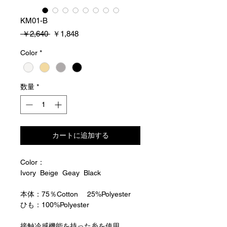
KM01-B
通
セ
 ￥2,640 
￥1,848
常
ー
価
ル
Color
*
格
価
格
数量
*
カートに追加する
Color：
Ivory Beige Geay Black
本体：75％Cotton 25%Polyester
ひも：100%Polyester
接触冷感機能を持った糸を使用。