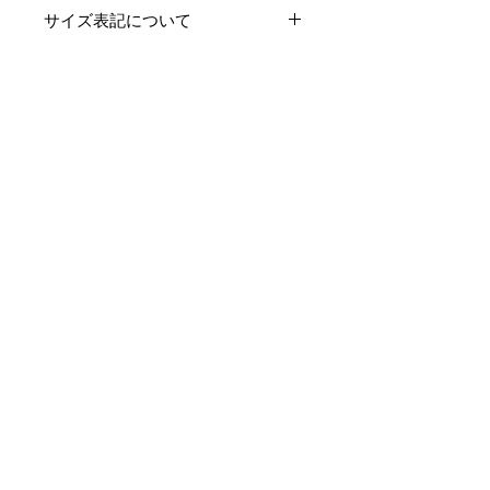
サイズ表記について
製品のサイズ表記につきましては、
資材特性やその他生産時の諸条件に
より多少の誤差が生じます。
Contact
予めご了承くださいますようお願い
申し上げます。
あくまでも表記は参考としてお考え
お支払い・配送・返品について
下さい。
プライバシーポリシー
特定商取引法に基づく表記